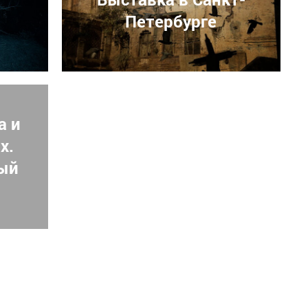
Петербурге
а и
х.
ый