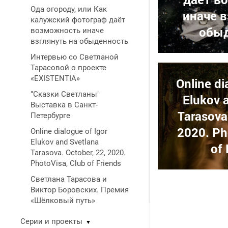
Ода огороду, или Как
иначе в
калужский фотограф даёт
обыд
возможность иначе
взглянуть на обыденность
Интервью со Светланой
Тарасовой о проекте
«EXISTENTIA»
Online di
"Сказки Светланы"
Elukov 
Выставка в Санкт-
Tarasova.
Петербурге
2020. Ph
Online dialogue of Igor
Elukov and Svetlana
of 
Tarasova. October, 22, 2020.
PhotoVisa, Club of Friends
Светлана Тарасова и
Виктор Боровских. Премия
«Шёлковый путь»
Серии и проекты
▼