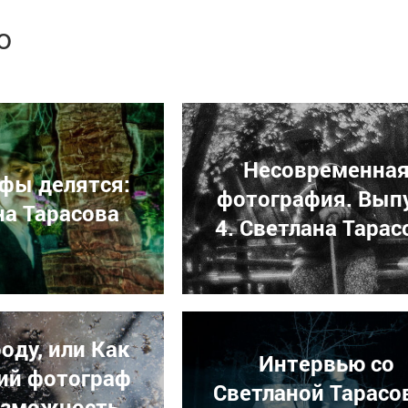
ю
Несовременна
фы делятся:
фотография. Вып
на Тарасова
4. Светлана Тарас
оду, или Как
Интервью со
ий фотограф
Светланой Тарасо
озможность