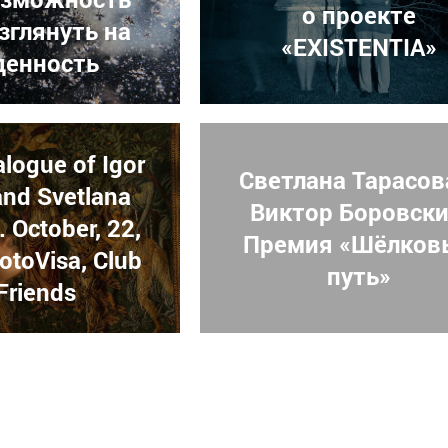
о проекте
зглянуть на
«EXISTENTIA»
енность
alogue of Igor
Светлана Тарасов
and Svetlana
Виктор Боровски
 October, 22,
Премия «Шёлков
otoVisa, Club
путь»
Friends